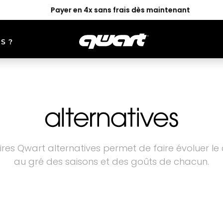
Payer en 4x sans frais dès maintenant
S ?
UR
GOGGLES
ACCESS
LEISMO
ALTER
es Qwart alternatives permet de faire évoluer le
au gré des saisons et des goûts de chacun.