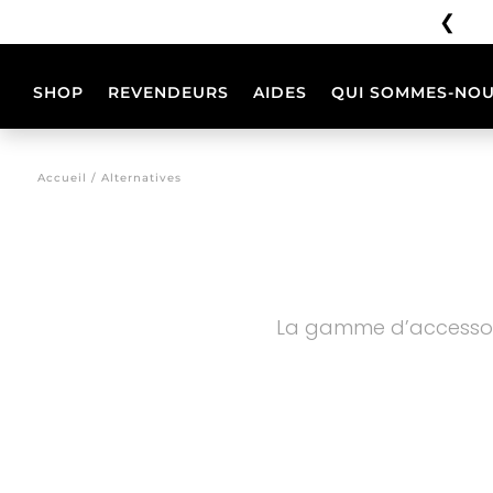
❮
Aucune expédition du 3 au 23 août inclus
SHOP
REVENDEURS
AIDES
QUI SOMMES-NOU
CASQUES
CONFIGURATE
Accueil / Alternatives
PHOENIX
PHOENIX
CC
CC
BB
La gamme d’accessoir