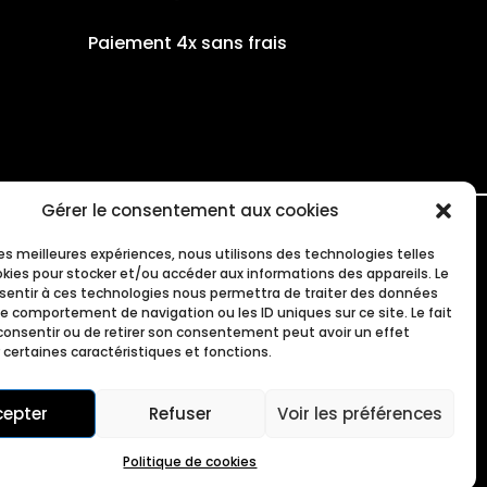
Paiement 4x sans frais
Gérer le consentement aux cookies
 les meilleures expériences, nous utilisons des technologies telles
okies pour stocker et/ou accéder aux informations des appareils. Le
INFORMATIONS LIVRAISON
nsentir à ces technologies nous permettra de traiter des données
le comportement de navigation ou les ID uniques sur ce site. Le fait
consentir ou de retirer son consentement peut avoir un effet
POLITIQUE DE RETOUR
 certaines caractéristiques et fonctions.
CONTACT
cepter
Refuser
Voir les préférences
Politique de cookies