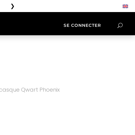
❯
Livraison gratuite à partir de 100€
SE CONNECTER
OIRES
LIFESTYLE
NATIVES
TEE SHIRT &
CASQUETTES
 casque Qwart Phoenix