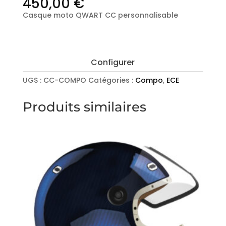
450,00
€
Casque moto QWART CC personnalisable
Press
Configurer
the
UGS :
CC-COMPO
Catégories :
Compo
,
ECE
Configure
button
Produits similaires
to
enter
the
product
configurator
(next
element)