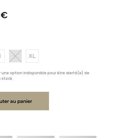
0
€
M
L
XL
 une option indisponible pour être alerté(e) de
 stock.
uter au panier