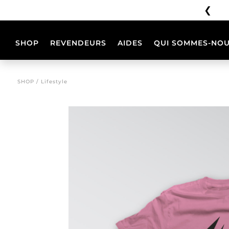
❮
Aucune expédition du 3 au 23 août inclus
SHOP
REVENDEURS
AIDES
QUI SOMMES-NOU
CASQUES
CONFIGURATE
SHOP / Lifestyle
PHOENIX
PHOENIX
CC
CC
BB