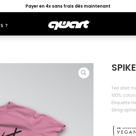
Payer en 4x sans frais dès maintenant
S ?
UR
GOGGLES
ACCESS
LEISMO
ALTER
SPIKE
Tee shirt 
100% coton
Étiquette t
Sérigraphie