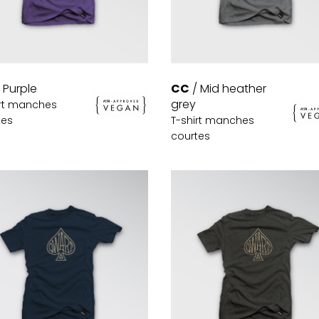
CC
/ Mid heather
 Purple
grey
irt manches
T-shirt manches
tes
courtes