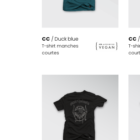
CC
/ Duck blue
CC
/
T-shirt manches
T-sh
courtes
cour