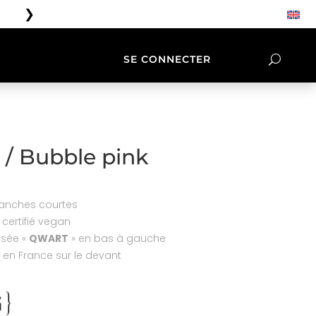
❯
Livraison gratuite à partir de 100€
SE CONNECTER
OIRES
LIFESTYLE
NATIVES
TEE SHIRT &
/ Bubble pink
CASQUETTES
manches courtes
 certifié vegan
issée «
QWART
» en bas à gauche
 en France sur le devant