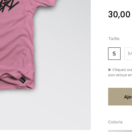
30,0
Taille
S
▶ Cliquez sur
son retour en
Ajo
Coloris