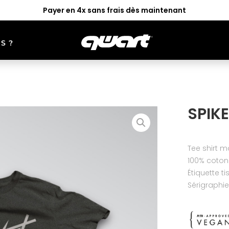
Payer en 4x sans frais dès maintenant
S ?
UR
GOGGLES
ACCESS
LEISMO
ALTER
SPIKE
Tee shirt 
100% coton
Étiquette t
Sérigraphie