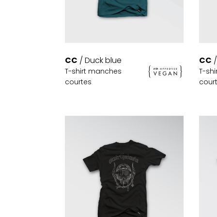
CC
/ Duck blue
CC
/
T-shirt manches
T-sh
courtes
cour