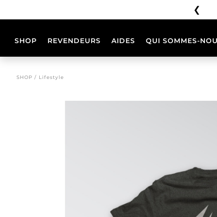
❮
Aucune expédition du 3 au 23 août inclus
SHOP
REVENDEURS
AIDES
QUI SOMMES-NOU
CASQUES
CONFIGURATE
SHOP / Lifestyle
PHOENIX
PHOENIX
CC
CC
BB