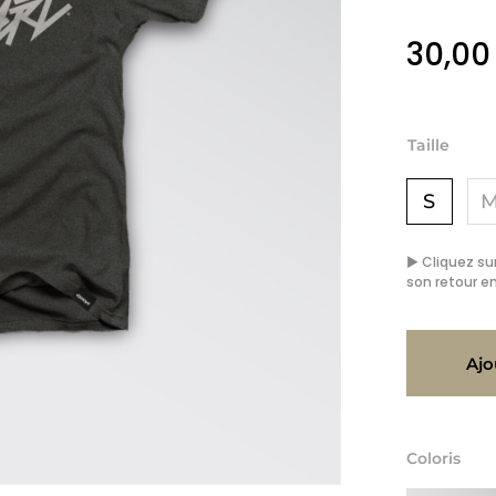
30,0
Taille
S
▶ Cliquez sur
son retour en
Ajo
Coloris