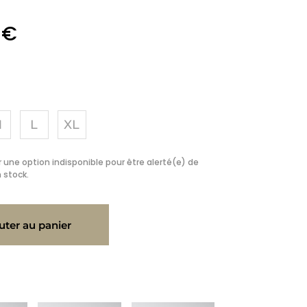
0
€
M
L
XL
 une option indisponible pour être alerté(e) de
 stock.
uter au panier