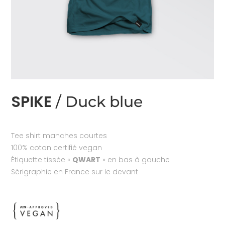
SPIKE
/ Duck blue
Tee shirt manches courtes
100% coton certifié vegan
Étiquette tissée «
QWART
» en bas à gauche
Sérigraphie en France sur le devant