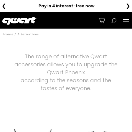
❮
❯
Pay in 4 interest-free now
Home / Alternatives
The range of alternative Qwart
accessories allows you to upgrade the
Qwart Phoenix
according to the seasons and the
tastes of everyone.