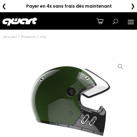
❮
❯
Payer en 4x sans frais dès maintenant
Li
Accueil / Phoenix / Vle