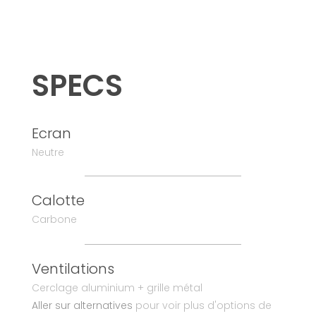
SPECS
Ecran
Neutre
Calotte
Carbone
Ventilations
Cerclage aluminium + grille métal
Aller sur alternatives
pour voir plus d'options de