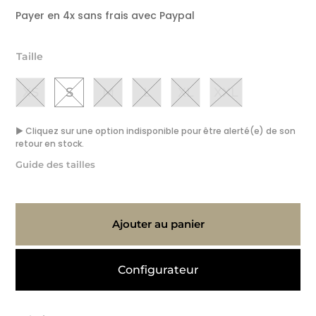
Payer en 4x sans frais avec Paypal
Taille
XS
S
M
L
XL
XXL
▶ Cliquez sur une option indisponible pour être alerté(e) de son
retour en stock.
Guide des tailles
Ajouter au panier
Configurateur