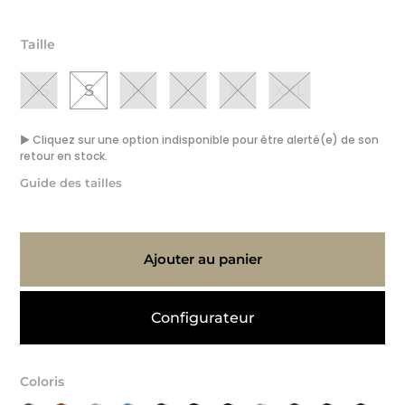
Taille
XS
S
M
L
XL
XXL
▶ Cliquez sur une option indisponible pour être alerté(e) de son
retour en stock.
Guide des tailles
Ajouter au panier
Configurateur
Coloris