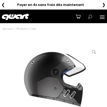
❮
❯
Livraison gratuite à partir de 100€
Accueil / Phoenix / Vle