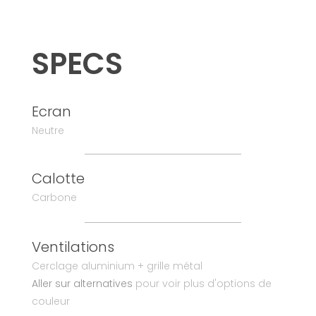
SPECS
Ecran
Neutre
Calotte
Carbone
Ventilations
Cerclage aluminium + grille métal
Aller sur alternatives
pour voir plus d'options de
couleur