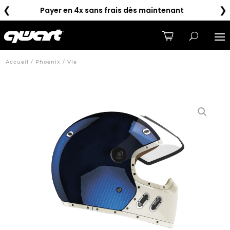
❮
❯
Livraison gratuite à partir de 100€
Accueil / Phoenix / Vle