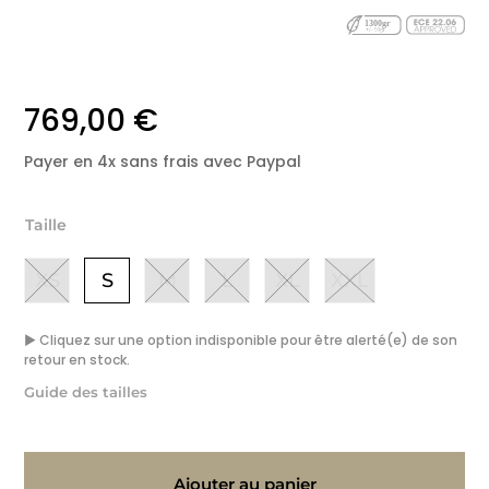
769,00
€
Payer en 4x sans frais avec Paypal
Taille
XS
S
M
L
XL
XXL
▶ Cliquez sur une option indisponible pour être alerté(e) de son
retour en stock.
Guide des tailles
Ajouter au panier