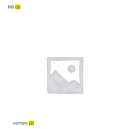
BB
(2)
compo
(2)