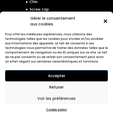
Chin
Screw cap
Gérer le consentement
aux cookies
Pour offrir les meilleures expériences, nous utilisons des
technologies telles que les cookies pour stocker et/ou accéder
Guide des tailles
aux informations des appareils. Le fait de consentir à ces
technologies nous permettra de traiter des données telles que le
Manuel d’utilisation
comportement de navigation ou les ID uniques sur ce site. Le fait
de ne pas consentir ou de retirer son consentement peut avoir
Enregistrement garantie
un effet négatif sur certaines caractéristiques et fonctions.
Accepter
Refuser
Voir les préférences
Copyright
2026
|
Mentions légales
|
Cookies
|
CGV
|
Webdesignertlse
Cookie policy