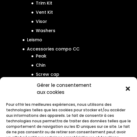
Trim Kit
Vent Kit
Visor
Washers
Leismo
Accessories compo CC
Peak
Chin
Screw cap
Gérer le consentement
aux cookies
Pour offrir les meilleures expériences, nous utilisons des
technologies telles que les cookies pour stocker et/ou accéder
Guide des tailles
aux informations des appareils. Le fait de consentir à ces
technologies nous permettra de traiter des données telles que le
Manuel d’utilisation
comportement de navigation ou les ID uniques sur ce site. Le fait
de ne pas consentir ou de retirer son consentement peut avoir
Enregistrement garantie