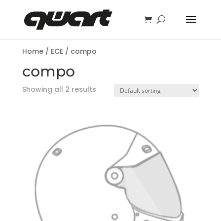
Home
/
ECE
/ compo
compo
Showing all 2 results