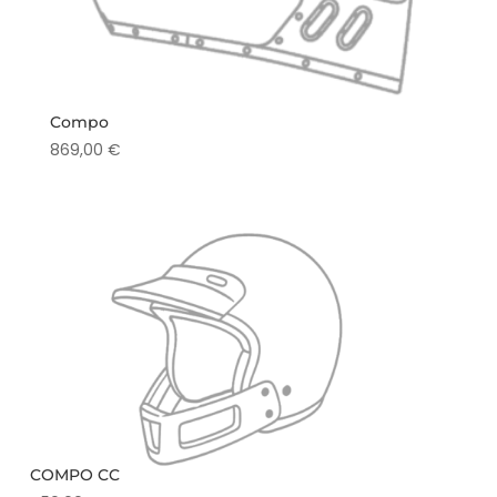
Compo
869,00
€
COMPO CC